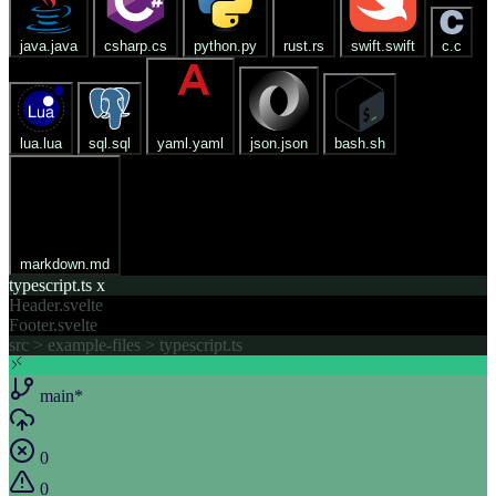
java.java
csharp.cs
python.py
rust.rs
swift.swift
c.c
lua.lua
sql.sql
yaml.yaml
json.json
bash.sh
markdown.md
typescript.ts
x
Header.svelte
Footer.svelte
src >
example-files >
typescript.ts
main*
0
0