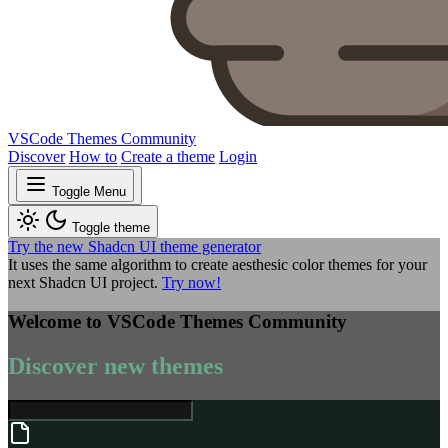
VSCode Themes Community
Discover
How to
Create a theme
Login
Toggle Menu
Toggle theme
Try the new Shadcn UI theme generator
It uses the same algorithm to create aesthesic color themes for your
next Shadcn UI project.
Try now!
Welcome to VSCode Themes Community
Discover new themes