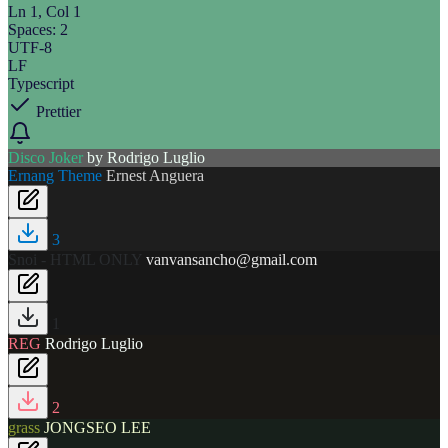
Ln 1, Col 1
Spaces: 2
UTF-8
LF
Typescript
Prettier
Disco Joker
by
Rodrigo Luglio
Ernang Theme
Ernest Anguera
3
Snoi - HTML ONLY
vanvansancho@gmail.com
1
REG
Rodrigo Luglio
2
grass
JONGSEO LEE