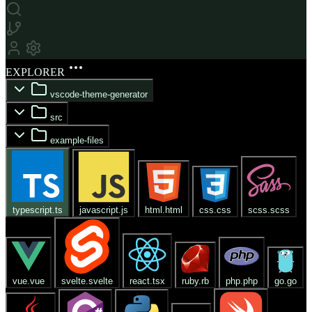
EXPLORER
vscode-theme-generator
src
example-files
typescript.ts
javascript.js
html.html
css.css
scss.scss
vue.vue
svelte.svelte
react.tsx
ruby.rb
php.php
go.go