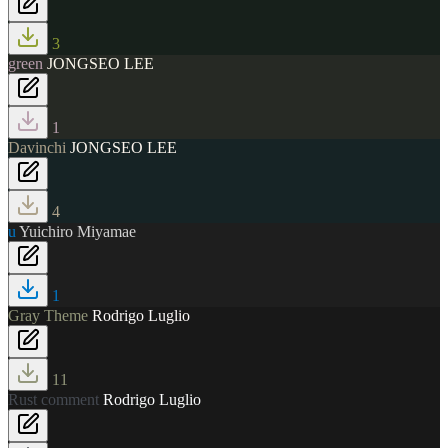
3
green
JONGSEO LEE
1
Davinchi
JONGSEO LEE
4
u
Yuichiro Miyamae
1
Gray Theme
Rodrigo Luglio
11
Rust comment
Rodrigo Luglio